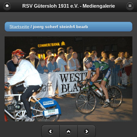
RSV Gütersloh 1931 e.V. - Mediengalerie
Startseite
/
joerg scherf steinh4 bearb