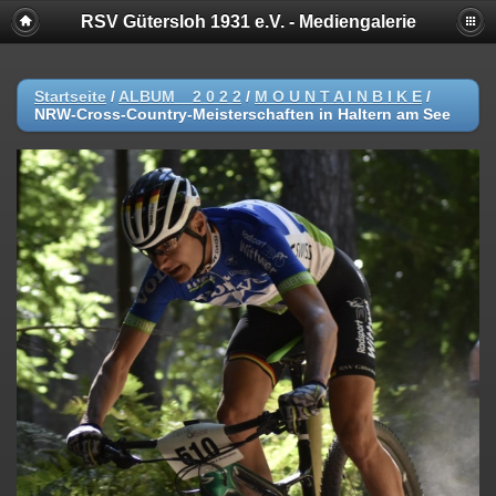
RSV Gütersloh 1931 e.V. - Mediengalerie
Startseite
/
ALBUM _ 2 0 2 2
/
M O U N T A I N B I K E
/
NRW-Cross-Country-Meisterschaften in Haltern am See