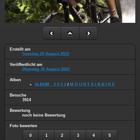
Erstellt am
Sonntag 28 August 2022
Veröffentlicht am
Dienstag 30 August 2022
Alben
ALBUM _ 2 0 2 2
/
M O U N T A I N B I K E
Besuche
3914
Bewertung
noch keine Bewertung
Foto bewerten
0
1
2
3
4
5