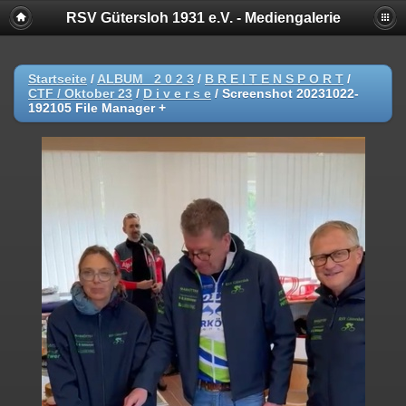
RSV Gütersloh 1931 e.V. - Mediengalerie
Startseite
/
ALBUM _2 0 2 3
/
B R E I T E N S P O R T
/
CTF / Oktober 23
/
D i v e r s e
/
Screenshot 20231022-
192105 File Manager +