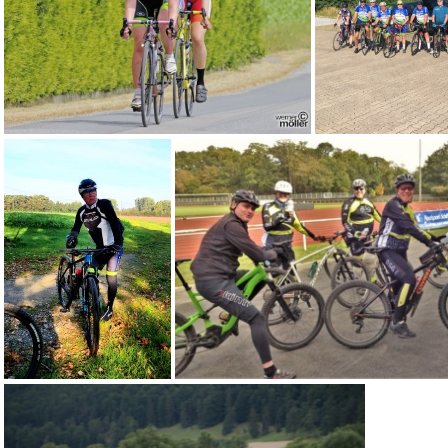
(4.73) Sieger MarkusNielaender WestfalenMeisterschaft2018 GT
(4.60) R5B4600 Bissendorf