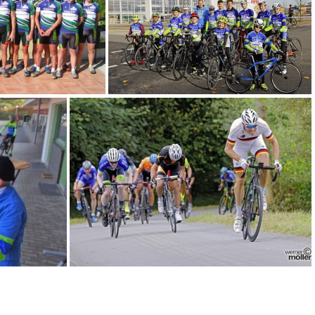
änder, Till, Kurve 13 d
(4.60) IMG-20231022-WA0002
lorca-2003
(4.60) R5 2021 Alpecin Cup GT Porta Teamfoto