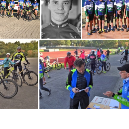
(4.60) 545031578 2876684312541951 6613126098716174294 n
(4.60) 1000007368
(4.60) Niel
(4.60) Dienstags Training-20220629-WA0002
(4.60) RSV 0068
(4.60) Mal