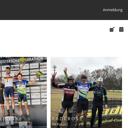
Anmeldung
 I N B I K E
R A D C R O S S
lben
99 Fotos