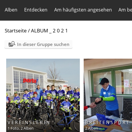
Alben
Entdecken
Am häufigsten angesehen
Am be
Startseite
/
ALBUM _ 2 0 2 1
In dieser Gruppe suchen
V E R E I N S L E B EN
B R E I T E N S P O R T
1 Foto,
2 Alben
2 Alben