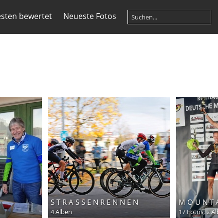
sten bewertet
Neueste Fotos
S T R A S S E N R E N N E N
M O U N T A
4 Alben
17 Fotos,
2 A